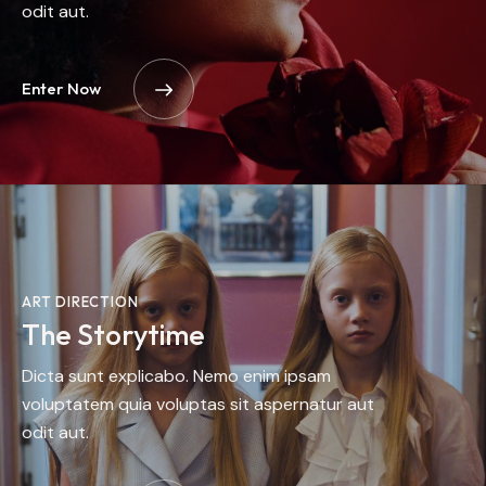
odit aut.
Enter Now
ART DIRECTION
The Storytime
Dicta sunt explicabo. Nemo enim ipsam
voluptatem quia voluptas sit aspernatur aut
odit aut.