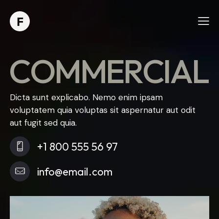
C
O
M
M
E
R
C
I
A
L
Dicta sunt explicabo. Nemo enim ipsam
voluptatem quia voluptas sit aspernatur aut odit
aut fugit sed quia.
+1 800 555 56 97
info@email.com