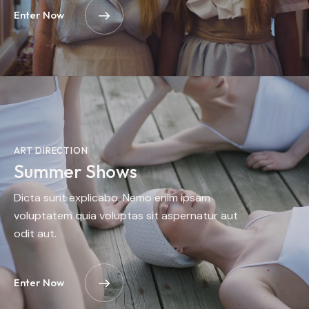
Enter Now
ART DIRECTION
Summer Shows
Dicta sunt explicabo. Nemo enim ipsam
voluptatem quia voluptas sit aspernatur aut
odit aut.
Enter Now