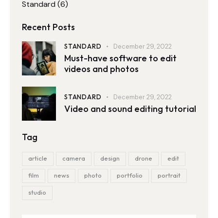
Standard
(6)
Recent Posts
STANDARD
December 29, 2022
Must-have software to edit
videos and photos
STANDARD
December 29, 2022
Video and sound editing tutorial
Tag
article
camera
design
drone
edit
film
news
photo
portfolio
portrait
studio