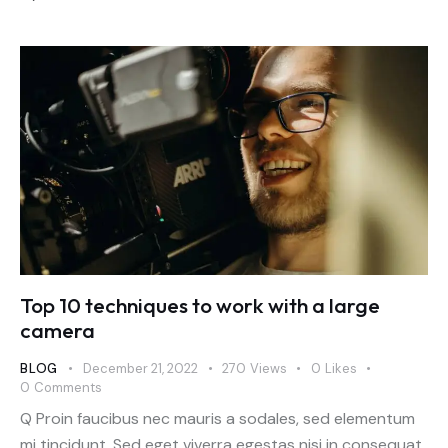
Top 10 techniques to work with a large
camera
BLOG
December 21, 2022
270
Views
0
Likes
0
Comments
Q Proin faucibus nec mauris a sodales, sed elementum
mi tincidunt. Sed eget viverra egestas nisi in consequat.