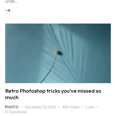
unde…
Retro Photoshop tricks you’ve missed so
much
PHOTO
December 22, 2022
480
Views
1
Like
0
Comments