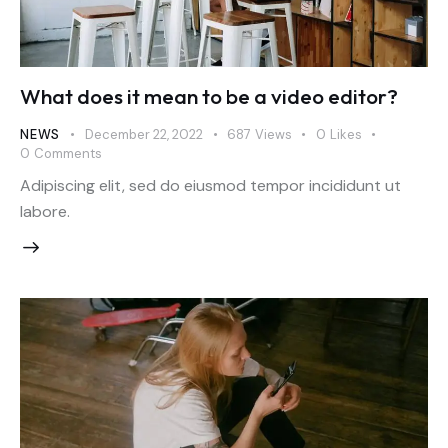
What does it mean to be a video editor?
NEWS
December 22, 2022
687
Views
0
Likes
0
Comments
Adipiscing elit, sed do eiusmod tempor incididunt ut
labore.