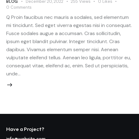
BLOG
December 20, 2022
255
Views
0
Likes
0
Comments
Q Proin faucibus nec mauris a sodales, sed elementum
mi tincidunt. Sed eget viverra egestas nisi in consequat.
Fusce sodales augue a accumsan. Cras sollicitudin,
ipsum eget blandit pulvinar. Integer tincidunt. Cras
dapibus. Vivamus elementum semper nisi. Aenean
vulputate eleifend tellus. Aenean leo ligula, porttitor eu,
consequat vitae, eleifend ac, enim. Sed ut perspiciatis,
unde…
Have a Project?
info@website.com