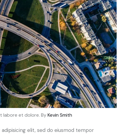
t labore et dolore. By
Kevin Smith
adipisicing elit, sed do eiusmod tempor