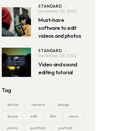
STANDARD
December 29, 2022
Must-have
software to edit
videos and photos
STANDARD
December 29, 2022
Video and sound
editing tutorial
Tag
article
camera
design
drone
edit
film
news
photo
portfolio
portrait