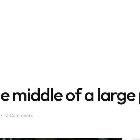
the middle of a large
0
Comments