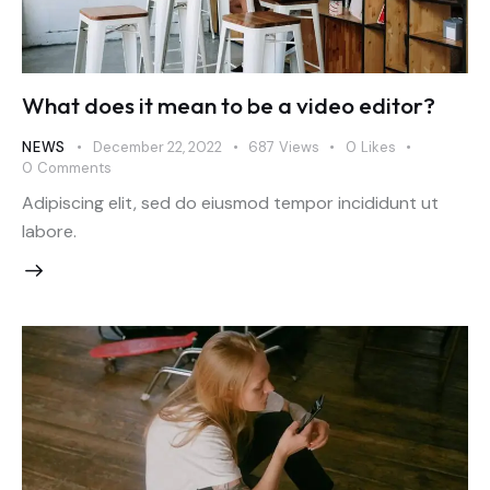
What does it mean to be a video editor?
NEWS
December 22, 2022
687
Views
0
Likes
0
Comments
Adipiscing elit, sed do eiusmod tempor incididunt ut
labore.