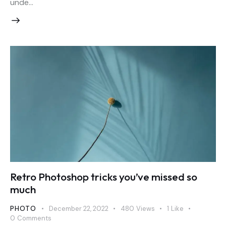
unde…
Retro Photoshop tricks you’ve missed so
much
PHOTO
December 22, 2022
480
Views
1
Like
0
Comments