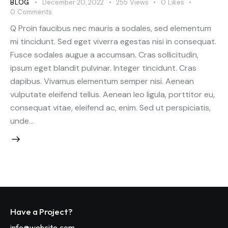
BLOG
December 20, 2022
255
Views
0
Likes
0
Comments
Q Proin faucibus nec mauris a sodales, sed elementum
mi tincidunt. Sed eget viverra egestas nisi in consequat.
Fusce sodales augue a accumsan. Cras sollicitudin,
ipsum eget blandit pulvinar. Integer tincidunt. Cras
dapibus. Vivamus elementum semper nisi. Aenean
vulputate eleifend tellus. Aenean leo ligula, porttitor eu,
consequat vitae, eleifend ac, enim. Sed ut perspiciatis,
unde…
Have a Project?
info@website.com