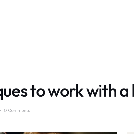
ques to work with a
0
Comments