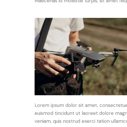
Maecenas id molestie turpis, sit amet feu
Lorem ipsum dolor sit amet, consectetue
euismod tincidunt ut laoreet dolore magn
veniam, quis nostrud exerci tation ullamcor