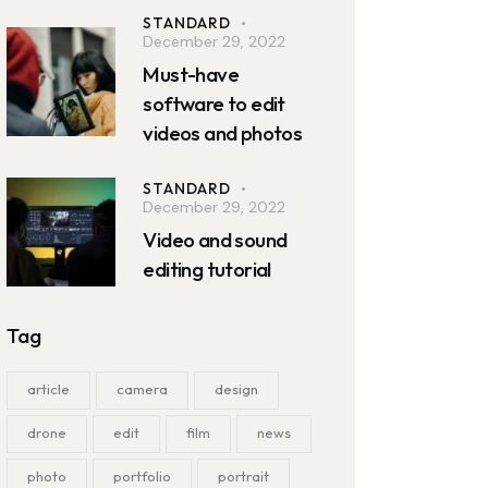
STANDARD
December 29, 2022
Must-have
software to edit
videos and photos
STANDARD
December 29, 2022
Video and sound
editing tutorial
Tag
article
camera
design
drone
edit
film
news
photo
portfolio
portrait