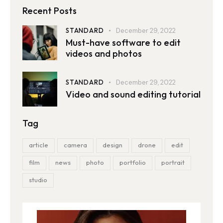
Recent Posts
STANDARD
December 29, 2022
Must-have software to edit
videos and photos
STANDARD
December 29, 2022
Video and sound editing tutorial
Tag
article
camera
design
drone
edit
film
news
photo
portfolio
portrait
studio